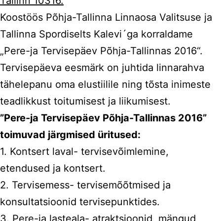
Tallinn 10316.
Koostöös Põhja-Tallinna Linnaosa Valitsuse ja
Tallinna Spordiselts Kalevi´ga korraldame
„Pere-ja Tervisepäev Põhja-Tallinnas 2016“.
Tervisepäeva eesmärk on juhtida linnarahva
tähelepanu oma elustiilile ning tõsta inimeste
teadlikkust toitumisest ja liikumisest.
”Pere-ja Tervisepäev Põhja-Tallinnas 2016”
toimuvad järgmised üritused:
1. Kontsert laval- tervisevõimlemine,
etendused ja kontsert.
2. Tervisemess- tervisemõõtmised ja
konsultatsioonid tervisepunktides.
3. Pere-ja lasteala- atraktsioonid, mängud,