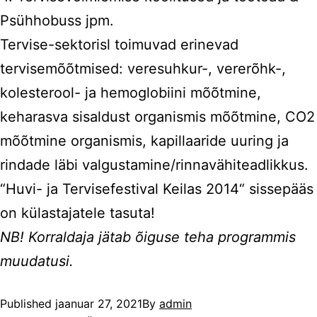
Psühhobuss jpm.
Tervise-sektorisl toimuvad erinevad
tervisemõõtmised: veresuhkur-, vererõhk-,
kolesterool- ja hemoglobiini mõõtmine,
keharasva sisaldust organismis mõõtmine, CO2
mõõtmine organismis, kapillaaride uuring ja
rindade läbi valgustamine/rinnavähiteadlikkus.
“Huvi- ja Tervisefestival Keilas 2014“ sissepääs
on külastajatele tasuta!
NB! Korraldaja jätab õiguse teha programmis
muudatusi.
Published
jaanuar 27, 2021
By
admin