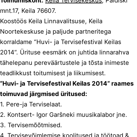
Toimumiskoht:
Keila Tervisekeskus
, Paldiski
mnt.17, Keila 76607.
Koostöös Keila Linnavalitsuse, Keila
Noortekeskuse ja paljude partneritega
korraldame “Huvi- ja Tervisefestival Keilas
2014“. Ürituse eesmärk on juhtida linnarahva
tähelepanu pereväärtustele ja tõsta inimeste
teadlikkust toitumisest ja liikumisest.
“Huvi- ja Tervisefestival Keilas 2014“ raames
toimuvad järgmised üritused:
1. Pere-ja Terviselaat.
2. Kontsert- Igor Garšneki muusikalabor jne.
3. Tervisemõõtmised.
4. Tervisevõimlemise koolitused ja töötoad &