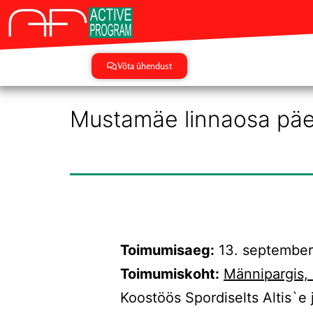
Võta ühendust
Mustamäe linnaosa päe
Toimumisaeg:
13. september 
Toimumiskoht:
Männipargis,
Koostöös Spordiselts Altis`e