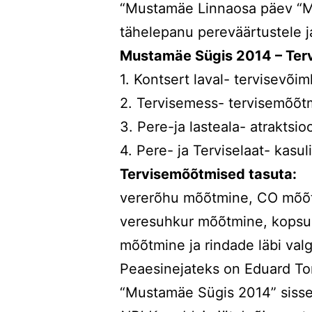
“Mustamäe Linnaosa päev “Mu
tähelepanu pereväärtustele ja
Mustamäe Sügis 2014 – Terv
1. Kontsert laval- tervisevõi
2. Tervisemess- tervisemõõtm
3. Pere-ja lasteala- atraktsi
4. Pere- ja Terviselaat- kasu
Tervisemõõtmised tasuta:
vererõhu mõõtmine, CO mõõt
veresuhkur mõõtmine, kopsu t
mõõtmine ja rindade läbi val
Peaesinejateks on Eduard To
“Mustamäe Sügis 2014” sissep