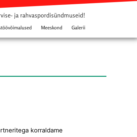
rvise- ja rahvaspordisündmuseid!
stöövõimalused
Meeskond
Galerii
artneritega korraldame