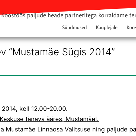
Koostöös paljude heade partneritega korraldame te
Sündmused
Kauplejale
Koo
v “Mustamäe Sügis 2014”
2014, kell 12.00-20.00.
 Keskuse tänava ääres, Mustamäel.
 ja Mustamäe Linnaosa Valitsuse ning paljude p