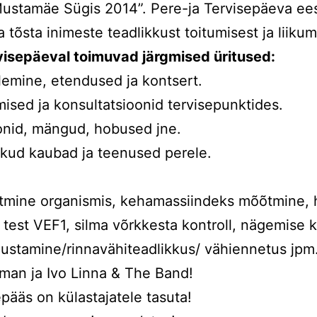
stamäe Sügis 2014”. Pere-ja Tervisepäeva ees
 tõsta inimeste teadlikkust toitumisest ja liikum
isepäeval toimuvad järgmised üritused:
mlemine, etendused ja kontsert.
ised ja konsultatsioonid tervisepunktides.
oonid, mängud, hobused jne.
likud kaubad ja teenused perele.
mine organismis, kehamassiindeks mõõtmine, 
est VEF1, silma võrkkesta kontroll, nägemise ko
gustamine/rinnavähiteadlikkus/ vähiennetus jpm
man ja Ivo Linna & The Band!
ääs on külastajatele tasuta!