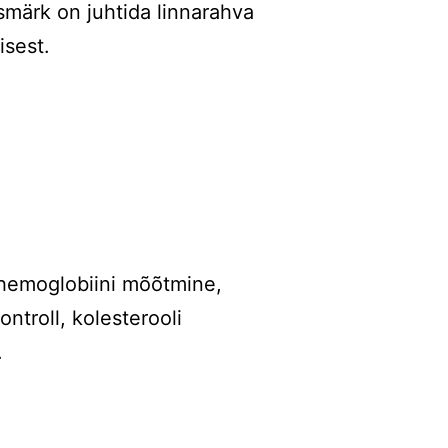
märk on juhtida linnarahva
isest.
hemoglobiini mõõtmine,
ntroll, kolesterooli
.